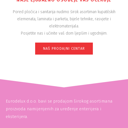
Pored pločica i sanitarija nudimo širok asortiman kupatilskih
elemenata, laminata i parketa, bijele tehnike, rasvjete i
elektromaterijala.
Posjetite nas i učinite vaš dom ljepšim i ugodnijim.
NAŠ PRODAJNI CENTAR
Eurodelux d.o.o. bavi se prodajom širokog asortimana
proizvoda namijenjenih za uređenje enterijera i
eksterijera.