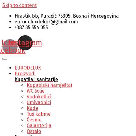
Skip to content
Hrastik bb, Puračić 75305, Bosna i Hercegovina
eurodeluxdekor@gmail.com
+387 35 554 055
Icon-
Instagram
acebook
EURODELUX
Proizvodi
Kupatila i sanitarije
Kupatilski namještaj
WC šolje
Vodokotlići
Umivaonici
Kade
Tuš kabine
Česme
Galanterija
Ostalo