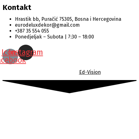
Kontakt
Hrastik bb, Puračić 75305, Bosna i Hercegovina
eurodeluxdekor@gmail.com
+387 35 554 055
Ponedjeljak – Subota | 7:30 – 18:00
Icon-
Instagram
acebook
© 2022 Design by
Ed-Vision