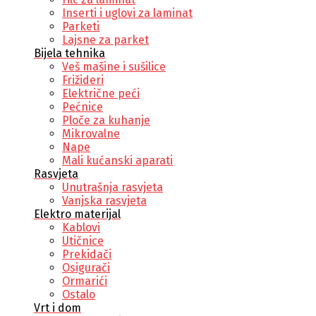
Inserti i uglovi za laminat
Parketi
Lajsne za parket
Bijela tehnika
Veš mašine i sušilice
Frižideri
Električne peći
Pećnice
Ploče za kuhanje
Mikrovalne
Nape
Mali kućanski aparati
Rasvjeta
Unutrašnja rasvjeta
Vanjska rasvjeta
Elektro materijal
Kablovi
Utičnice
Prekidači
Osigurači
Ormarići
Ostalo
Vrt i dom