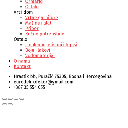
Ormarići
Ostalo
Vrt i dom
Vrtne garniture
Mašine i alati
Pribor
Kućne potrepštine
Ostalo
Linoleumi, etisoni i tepisi
Boje i lakovi
Vodomaterijal
O nama
Kontakt
Hrastik bb, Puračić 75305, Bosna i Hercegovina
eurodeluxdekor@gmail.com
+387 35 554 055