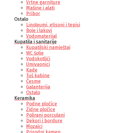
Vrtne garniture
Mašine i alati
Pribor
Ostalo
Linoleumi, etisoni i tepisi
Boje i lakovi
Vodomaterijal
Kupatila i sanitarije
Kupatilski namještaj
WC šolje
Vodokotlići
Umivaonici
Kade
Tuš kabine
Česme
Galanterija
Ostalo
Keramika
Podne pločice
Zidne pločice
Polirani porculani
Dekori i bordure
Mozaici
Prirodni kamen