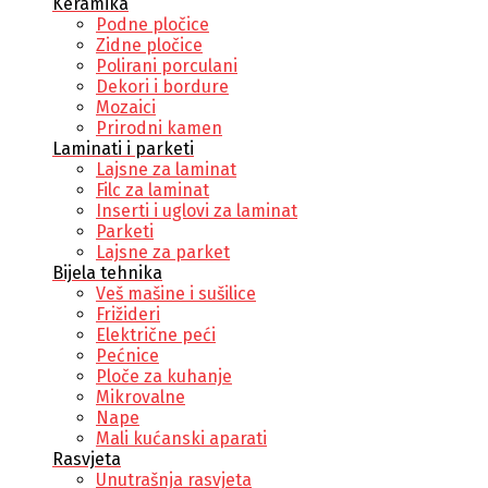
Keramika
Podne pločice
Zidne pločice
Polirani porculani
Dekori i bordure
Mozaici
Prirodni kamen
Laminati i parketi
Lajsne za laminat
Filc za laminat
Inserti i uglovi za laminat
Parketi
Lajsne za parket
Bijela tehnika
Veš mašine i sušilice
Frižideri
Električne peći
Pećnice
Ploče za kuhanje
Mikrovalne
Nape
Mali kućanski aparati
Rasvjeta
Unutrašnja rasvjeta