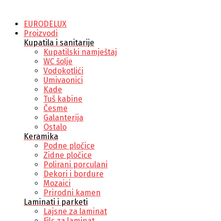
EURODELUX
Proizvodi
Kupatila i sanitarije
Kupatilski namještaj
WC šolje
Vodokotlići
Umivaonici
Kade
Tuš kabine
Česme
Galanterija
Ostalo
Keramika
Podne pločice
Zidne pločice
Polirani porculani
Dekori i bordure
Mozaici
Prirodni kamen
Laminati i parketi
Lajsne za laminat
Filc za laminat