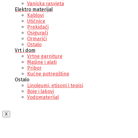
Vanjska rasvjeta
Elektro materijal
Kablovi
Utičnice
Prekidači
Osigurači
Ormarići
Ostalo
Vrt i dom
Vrtne garniture
Mašine i alati
Pribor
Kućne potrepštine
Ostalo
Linoleumi, etisoni i tepisi
Boje i lakovi
Vodomaterijal
X