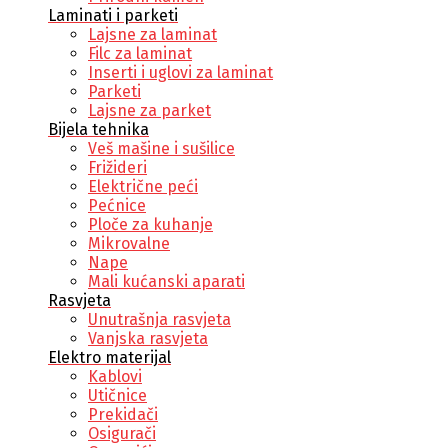
Laminati i parketi
Lajsne za laminat
Filc za laminat
Inserti i uglovi za laminat
Parketi
Lajsne za parket
Bijela tehnika
Veš mašine i sušilice
Frižideri
Električne peći
Pećnice
Ploče za kuhanje
Mikrovalne
Nape
Mali kućanski aparati
Rasvjeta
Unutrašnja rasvjeta
Vanjska rasvjeta
Elektro materijal
Kablovi
Utičnice
Prekidači
Osigurači