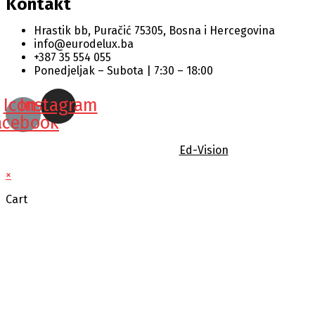
Kontakt
Hrastik bb, Puračić 75305, Bosna i Hercegovina
info@eurodelux.ba
+387 35 554 055
Ponedjeljak – Subota | 7:30 – 18:00
Icon-
Instagram
acebook
© 2022 Design by
Ed-Vision
×
Cart