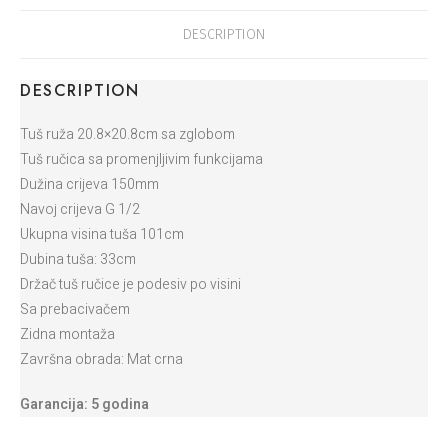
DESCRIPTION
DESCRIPTION
Tuš ruža 20.8×20.8cm sa zglobom
Tuš ručica sa promenjljivim funkcijama
Dužina crijeva 150mm
Navoj crijeva G 1/2
Ukupna visina tuša 101cm
Dubina tuša: 33cm
Držač tuš ručice je podesiv po visini
Sa prebacivačem
Zidna montaža
Završna obrada: Mat crna
Garancija: 5 godina