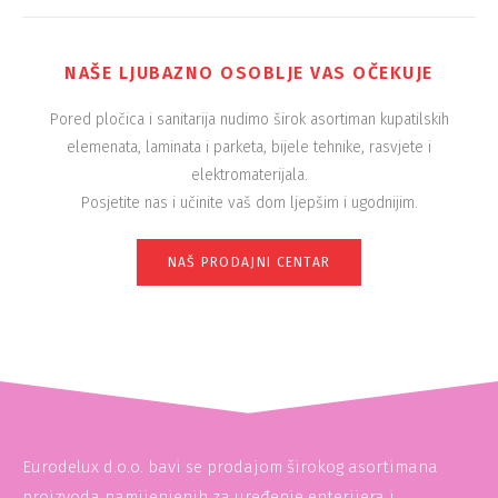
NAŠE LJUBAZNO OSOBLJE VAS OČEKUJE
Pored pločica i sanitarija nudimo širok asortiman kupatilskih
elemenata, laminata i parketa, bijele tehnike, rasvjete i
elektromaterijala.
Posjetite nas i učinite vaš dom ljepšim i ugodnijim.
NAŠ PRODAJNI CENTAR
Eurodelux d.o.o. bavi se prodajom širokog asortimana
proizvoda namijenjenih za uređenje enterijera i