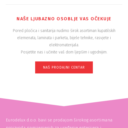
NAŠE LJUBAZNO OSOBLJE VAS OČEKUJE
Pored pločica i sanitarija nudimo širok asortiman kupatilskih
elemenata, laminata i parketa, bijele tehnike, rasvjete i
elektromaterijala.
Posjetite nas i učinite vaš dom ljepšim i ugodnijim.
NAŠ PRODAJNI CENTAR
Eurodelux d.o.o. bavi se prodajom širokog asortimana
proizvoda namijenjenih za uređenje enterijera i