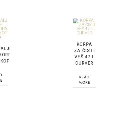
KORPA
PALJKE
ZA ČISTI
KORPA
VEŠ 47 L
SKOPSKA
CURVER
D
READ
E
MORE