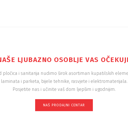
NAŠE LJUBAZNO OSOBLJE VAS OČEKUJ
 pločica i sanitarija nudimo širok asortiman kupatilskih elem
laminata i parketa, bijele tehnike, rasvjete i elektromaterijala.
Posjetite nas i učinite vaš dom ljepšim i ugodnijim.
NAŠ PRODAJNI CENTAR