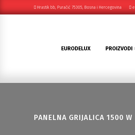
Hrastik bb, Puračić 75305, Bosna i Hercegovina
e
EURODELUX
PROIZVODI
PANELNA GRIJALICA 1500 W