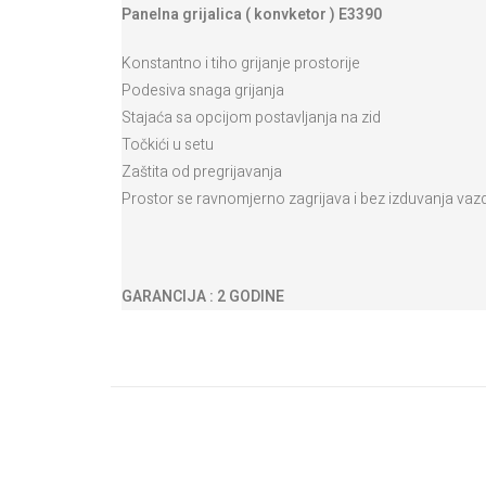
Panelna grijalica ( konvketor ) E3390
Konstantno i tiho grijanje prostorije
Podesiva snaga grijanja
Stajaća sa opcijom postavljanja na zid
Točkići u setu
Zaštita od pregrijavanja
Prostor se ravnomjerno zagrijava i bez izduvanja va
GARANCIJA : 2 GODINE