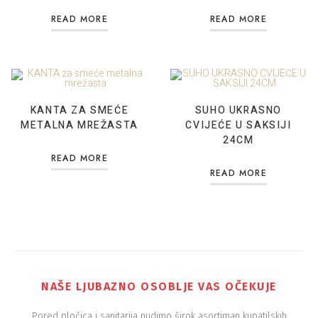
READ MORE
READ MORE
KANTA ZA SMEĆE
SUHO UKRASNO
METALNA MREŽASTA
CVIJEĆE U SAKSIJI
24CM
READ MORE
READ MORE
NAŠE LJUBAZNO OSOBLJE VAS OČEKUJE
Pored pločica i sanitarija nudimo širok asortiman kupatilskih