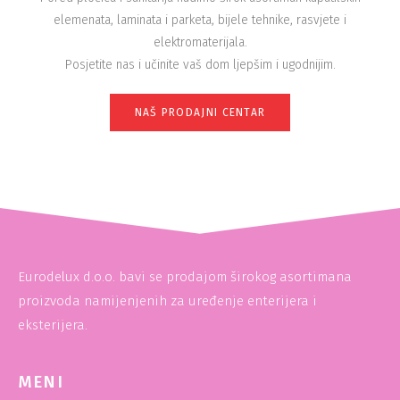
elemenata, laminata i parketa, bijele tehnike, rasvjete i
elektromaterijala.
Posjetite nas i učinite vaš dom ljepšim i ugodnijim.
NAŠ PRODAJNI CENTAR
Eurodelux d.o.o. bavi se prodajom širokog asortimana
proizvoda namijenjenih za uređenje enterijera i
eksterijera.
MENI