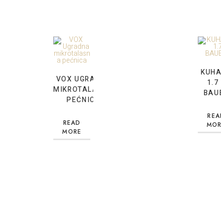
KUH
VOX UGRADNA
1.7
MIKROTALASNA
BAU
PEĆNICA
REA
READ
MOR
MORE