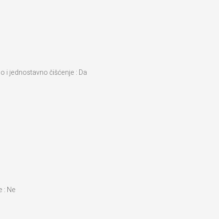
o i jednostavno čišćenje : Da
e : Ne