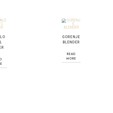
ALO
GORENJE
 L
BLENDER
ER
READ
MORE
D
E