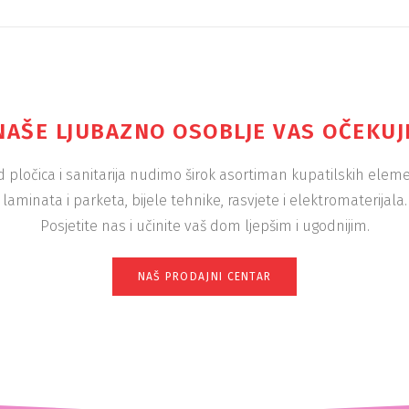
NAŠE LJUBAZNO OSOBLJE VAS OČEKUJ
 pločica i sanitarija nudimo širok asortiman kupatilskih elem
laminata i parketa, bijele tehnike, rasvjete i elektromaterijala.
Posjetite nas i učinite vaš dom ljepšim i ugodnijim.
NAŠ PRODAJNI CENTAR