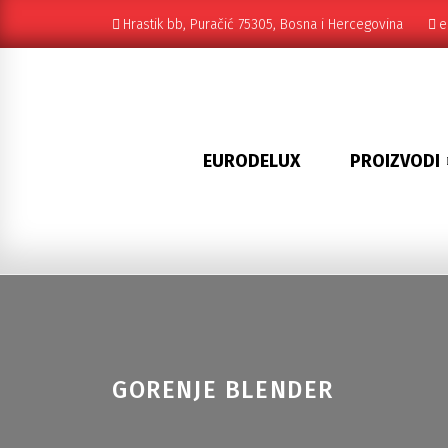
Hrastik bb, Puračić 75305, Bosna i Hercegovina
e
EURODELUX
PROIZVODI
GORENJE BLENDER