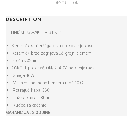
DESCRIPTION
DESCRIPTION
TEHNIČKE KARAKTERISTIKE:
Keramički stajler/figaro za oblikovanje kose
Keramički brzo-zagrijavajući grejni element
Prečnik 32mm
ON/OFF prekidač, ON/READY indikacija rada
Snaga 46W
Maksimalna radna temperatura 210'C
Rotirajući kabal 360’
Dužina kabla 1.80m
Kukica za kačenje
GARANCIJA : 2 GODINE