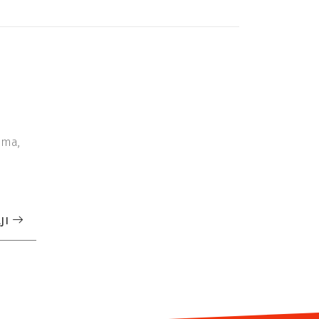
ima,
JI