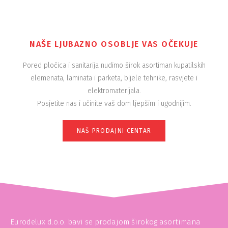
NAŠE LJUBAZNO OSOBLJE VAS OČEKUJE
Pored pločica i sanitarija nudimo širok asortiman kupatilskih
elemenata, laminata i parketa, bijele tehnike, rasvjete i
elektromaterijala.
Posjetite nas i učinite vaš dom ljepšim i ugodnijim.
NAŠ PRODAJNI CENTAR
Eurodelux d.o.o. bavi se prodajom širokog asortimana