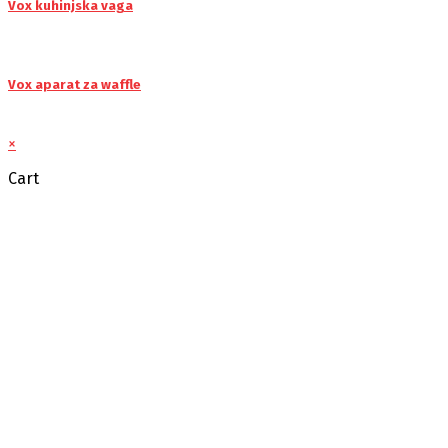
Vox kuhinjska vaga
Vox aparat za waffle
×
Cart