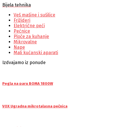
Bijela tehnika
Veš mašine i sušilice
Frižideri
Električne peći
Pećnice
Ploče za kuhanje
Mikrovalne
Nape
Mali kućanski aparati
Izdvajamo iz ponude
Pegla na paru BOMA 1800W
VOX Ugradna mikrotalasna pećnica